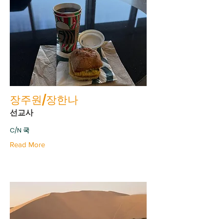
장주원/장한나
선교사
C/N 국
Read More