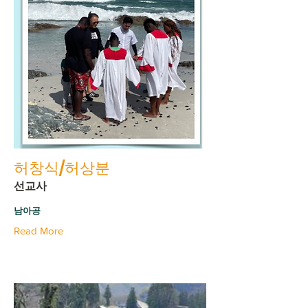
허창식/허상분
선교사
남아공
Read More