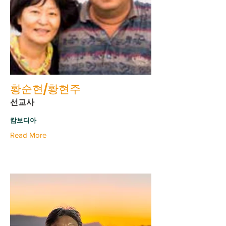
황순현/황현주
선교사
캄보디아
Read More