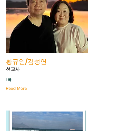
황규인/김성연
선교사
L국
Read More