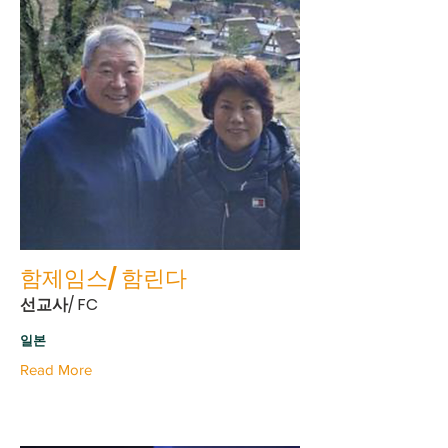
함제임스/ 함린다
선교사/ FC
일본
Read More