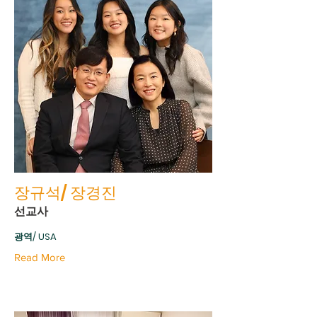
장규석/ 장경진
선교사
광역/ USA
Read More