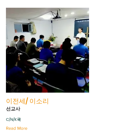
이전세/ 이소리
선교사
C/N/K국
Read More