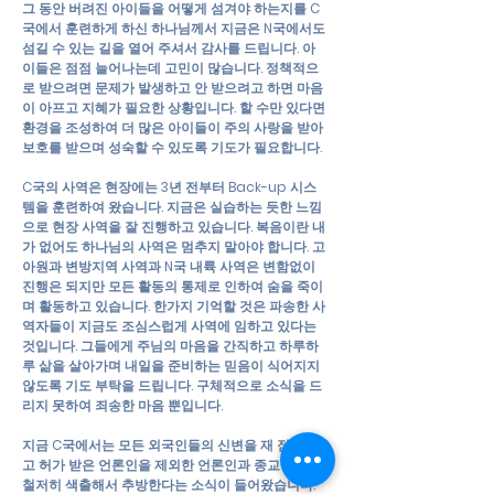
그 동안 버려진 아이들을 어떻게 섬겨야 하는지를 C
국에서 훈련하게 하신 하나님께서 지금은 N국에서도
섬길 수 있는 길을 열어 주셔서 감사를 드립니다. 아
이들은 점점 늘어나는데 고민이 많습니다. 정책적으
로 받으려면 문제가 발생하고 안 받으려고 하면 마음
이 아프고 지혜가 필요한 상황입니다. 할 수만 있다면
환경을 조성하여 더 많은 아이들이 주의 사랑을 받아
보호를 받으며 성숙할 수 있도록 기도가 필요합니다.
C국의 사역은 현장에는 3년 전부터 Back-up 시스
템을 훈련하여 왔습니다. 지금은 실습하는 듯한 느낌
으로 현장 사역을 잘 진행하고 있습니다. 복음이란 내
가 없어도 하나님의 사역은 멈추지 말아야 합니다. 고
아원과 변방지역 사역과 N국 내륙 사역은 변함없이
진행은 되지만 모든 활동의 통제로 인하여 숨을 죽이
며 활동하고 있습니다. 한가지 기억할 것은 파송한 사
역자들이 지금도 조심스럽게 사역에 임하고 있다는
것입니다. 그들에게 주님의 마음을 간직하고 하루하
루 삶을 살아가며 내일을 준비하는 믿음이 식어지지
않도록 기도 부탁을 드립니다. 구체적으로 소식을 드
리지 못하여 죄송한 마음 뿐입니다.
지금 C국에서는 모든 외국인들의 신변을 재 점검하
고 허가 받은 언론인을 제외한 언론인과 종교인들을
철저히 색출해서 추방한다는 소식이 들어왔습니다.