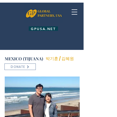
GPUSA.NET
박기훈 / 김혜원
MEXICO (TIJUANA)
GIVE
DONATE
ETI