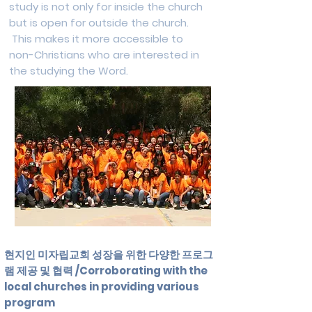
study is not only for inside the church
but is open for outside the church.
This makes it more accessible to
non-Christians who are interested in
the studying the Word.
현지인 미자립교회 성장을 위한 다양한 프로그
램 제공 및 협력 /Corroborating with the
local churches in providing various
program