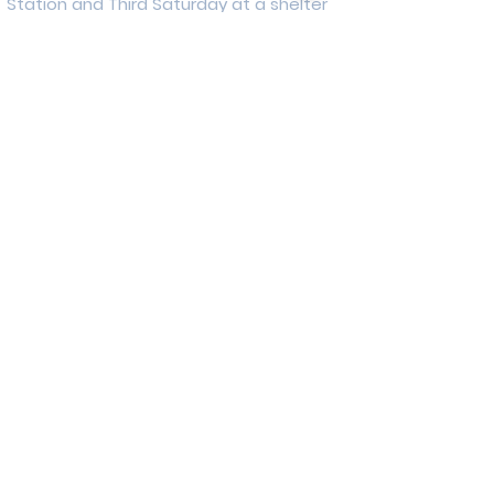
Station and Third Saturday at a shelter
near the border. We provide food,
clothes, shoes and other hygiene
things.
기도제목
1. 멕시코 현지 청소년과 청년들이 하나님의
말씀을 가까이하고 말씀통독 및 성경필사
모임을 통해 하나님의 말씀과 더욱 가까워