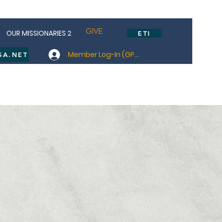
GIVE
OUR MISSIONARIES 2
ETI
Member Log-In (GP-USA members only)
SA.NET