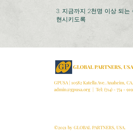
3. 지금까지 2천명 이상 되
현시키도록
GLOBAL PARTNERS, US
GPUSA | 10582 Katella Ave. Anaheim, CA
admin@gpusa.org
| Tel: (714) - 774 - 919
©2021 by GLOBAL PARTNERS, USA.