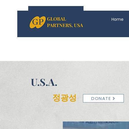
Home
U.S.A.
정광성
DONATE