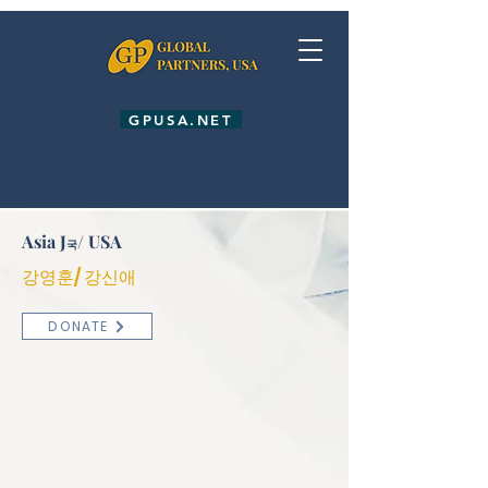
GPUSA.NET
Asia J
/ USA
국
GIVE
강영훈/ 강신애
ETI
DONATE